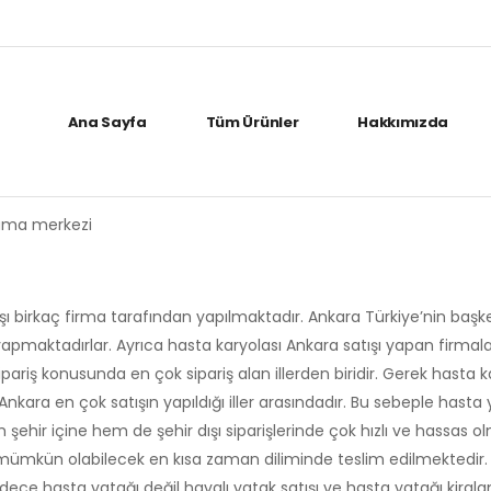
Ana Sayfa
Tüm Ürünler
Hakkımızda
lama merkezi
 birkaç firma tarafından yapılmaktadır. Ankara Türkiye’nin başken
apmaktadırlar. Ayrıca hasta karyolası Ankara satışı yapan firmalar
riş konusunda en çok sipariş alan illerden biridir. Gerek hasta k
ara en çok satışın yapıldığı iller arasındadır. Bu sebeple hasta 
ehir içine hem de şehir dışı siparişlerinde çok hızlı ve hassas o
r mümkün olabilecek en kısa zaman diliminde teslim edilmektedir. 
 Sadece hasta yatağı değil havalı yatak satışı ve hasta yatağı kir