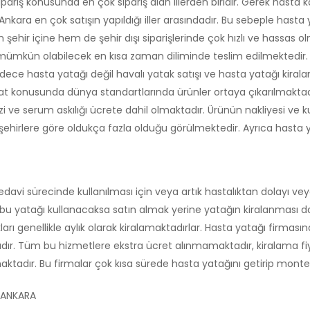
riş konusunda en çok sipariş alan illerden biridir. Gerek hasta k
ara en çok satışın yapıldığı iller arasındadır. Bu sebeple hasta 
ehir içine hem de şehir dışı siparişlerinde çok hızlı ve hassas o
r mümkün olabilecek en kısa zaman diliminde teslim edilmektedir. 
 Sadece hasta yatağı değil havalı yatak satışı ve hasta yatağı kir
t konusunda dünya standartlarında ürünler ortaya çıkarılmaktadır
i ve serum askılığı ücrete dahil olmaktadır. Ürünün nakliyesi ve 
r şehirlere göre oldukça fazla olduğu görülmektedir. Ayrıca hast
vi sürecinde kullanılması için veya artık hastalıktan dolayı veya
re bu yatağı kullanacaksa satın almak yerine yatağın kiralanması d
takları genellikle aylık olarak kiralamaktadırlar. Hasta yatağı firm
adır. Tüm bu hizmetlere ekstra ücret alınmamaktadır, kiralama fi
lmaktadır. Bu firmalar çok kısa sürede hasta yatağını getirip mont
 ANKARA