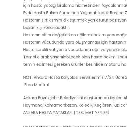
için hasta yatağı kiralama hizmetinden faydalanmak 
Evde Hasta Bakım Sürecinde Yaşanabilecek Başlıca Zo
Hastanın sırt kısmını dikleştirmek yarı oturur pozis
bakan kişi zorlanacaktır.
Hastanın altını değiştirirken eğilerek bakım yapacağını
Hastanın vücudunda yara oluşmaması için hastanın s
Hasta sürekli yatıyorsa vücudunda ağrı ve yaralar oluşa
Temel olarak yaşanılabilecek olan hasta bakımı sorunl
temin edilmesi gereken ürünler kesinlikle motorlu has
NOT: Ankara Hasta Karyolası Servislerimiz 7/24 Ücre
Eren Medikal
Ankara Büyükşehir Belediyesini oluşturan bu ilçeler: 
Haymana, Kahramankazan, Kalecik, Keçiören, Kızılcaham
ANKARA HASTA YATAKLARI | TESLİMAT YERLERİ