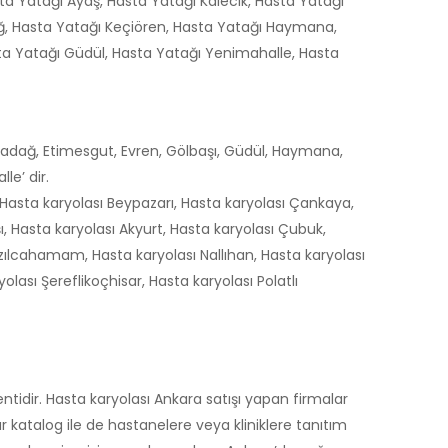
ta Yatağı Ayaş, Hasta Yatağı Kalecik, Hasta Yatağı
ağ, Hasta Yatağı Keçiören, Hasta Yatağı Haymana,
ta Yatağı Güdül, Hasta Yatağı Yenimahalle, Hasta
lmadağ, Etimesgut, Evren, Gölbaşı, Güdül, Haymana,
le’ dir.
Hasta karyolası Beypazarı, Hasta karyolası Çankaya,
ı, Hasta karyolası Akyurt, Hasta karyolası Çubuk,
zılcahamam, Hasta karyolası Nallıhan, Hasta karyolası
lası Şereflikoçhisar, Hasta karyolası Polatlı
tidir. Hasta karyolası Ankara satışı yapan firmalar
 katalog ile de hastanelere veya kliniklere tanıtım