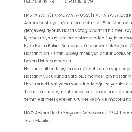
0552 366 19 79 | | 0541 615 19 79
HASTA YATAĞI KİRALAMA ANKARA | HASTA YATAKLARI K
Ankara hasta yatağı kiralama hizmeti, Eren Medikal t
gerçekleştiriyoruz. Hasta yatağı kiralama hizmeti say
için hasta yatağı kiralama hizmetinden faydalanmak 
Evde Hasta Bakım Sürecinde Yaşanabilecek Başlıca Zo
Hastanın sırt kısmını dikleştirmek yarı oturur pozis
bakan kişi zorlanacaktır.
Hastanın altını değiştirirken eğilerek bakım yapacağını
Hastanın vücudunda yara oluşmaması için hastanın s
Hasta sürekli yatıyorsa vücudunda ağrı ve yaralar oluşa
Temel olarak yaşanılabilecek olan hasta bakımı sorunl
temin edilmesi gereken ürünler kesinlikle motorlu has
NOT: Ankara Hasta Karyolası Servislerimiz 7/24 Ücre
Eren Medikal