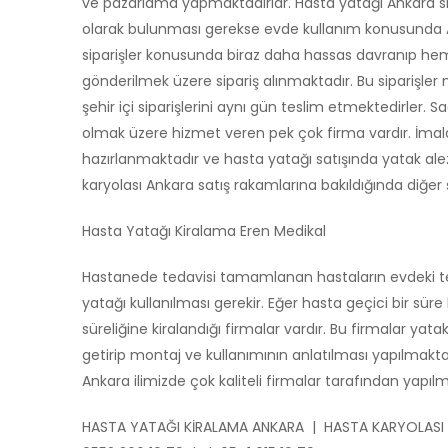
ve pazarlama yapmaktadırlar. Hasta yatağı Ankara sipa
olarak bulunması gerekse evde kullanım konusunda Ank
siparişler konusunda biraz daha hassas davranıp hem ş
gönderilmek üzere sipariş alınmaktadır. Bu siparişle
şehir içi siparişlerini aynı gün teslim etmektedirler.
olmak üzere hizmet veren pek çok firma vardır. İmala
hazırlanmaktadır ve hasta yatağı satışında yatak alez
karyolası Ankara satış rakamlarına bakıldığında diğe
Hasta Yatağı Kiralama Eren Medikal
Hastanede tedavisi tamamlanan hastaların evdeki teda
yatağı kullanılması gerekir. Eğer hasta geçici bir sü
süreliğine kiralandığı firmalar vardır. Bu firmalar ya
getirip montaj ve kullanımının anlatılması yapılmakt
Ankara ilimizde çok kaliteli firmalar tarafından yapı
HASTA YATAĞI KİRALAMA ANKARA | HASTA KARYOLASI