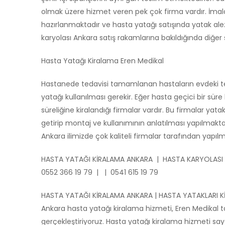
olmak üzere hizmet veren pek çok firma vardır. İmala
hazırlanmaktadır ve hasta yatağı satışında yatak alez
karyolası Ankara satış rakamlarına bakıldığında diğe
Hasta Yatağı Kiralama Eren Medikal
Hastanede tedavisi tamamlanan hastaların evdeki teda
yatağı kullanılması gerekir. Eğer hasta geçici bir sü
süreliğine kiralandığı firmalar vardır. Bu firmalar ya
getirip montaj ve kullanımının anlatılması yapılmakt
Ankara ilimizde çok kaliteli firmalar tarafından yapı
HASTA YATAĞI KİRALAMA ANKARA | HASTA KARYOLASI
0552 366 19 79 | | 0541 615 19 79
HASTA YATAĞI KİRALAMA ANKARA | HASTA YATAKLARI K
Ankara hasta yatağı kiralama hizmeti, Eren Medikal t
gerçekleştiriyoruz. Hasta yatağı kiralama hizmeti say