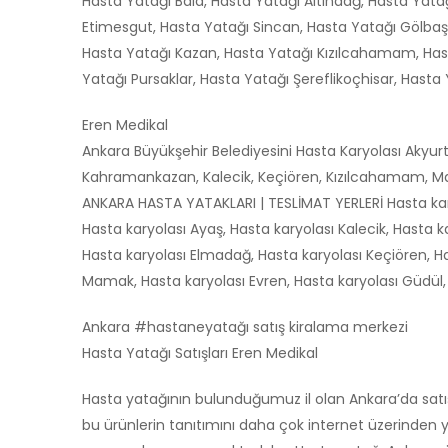
Hasta Yatağı Bala, Hasta Yatağı Altındağ, Hasta Yata
Etimesgut, Hasta Yatağı Sincan, Hasta Yatağı Gölbaş
Hasta Yatağı Kazan, Hasta Yatağı Kızılcahamam, Hast
Yatağı Pursaklar, Hasta Yatağı Şereflikoçhisar, Hasta 
Eren Medikal
Ankara Büyükşehir Belediyesini Hasta Karyolası Akyur
Kahramankazan, Kalecik, Keçiören, Kızılcahamam, Mamak
ANKARA HASTA YATAKLARI | TESLİMAT YERLERİ Hasta kary
Hasta karyolası Ayaş, Hasta karyolası Kalecik, Hasta k
Hasta karyolası Elmadağ, Hasta karyolası Keçiören, H
Mamak, Hasta karyolası Evren, Hasta karyolası Güdül, H
Ankara #hastaneyatağı satış kiralama merkezi
Hasta Yatağı Satışları Eren Medikal
Hasta yatağının bulunduğumuz il olan Ankara’da satışı
bu ürünlerin tanıtımını daha çok internet üzerinden y