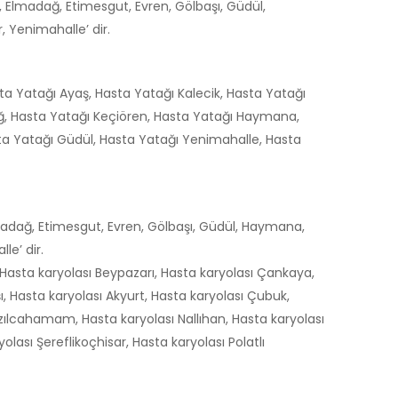
, Elmadağ, Etimesgut, Evren, Gölbaşı, Güdül,
 Yenimahalle’ dir.
ta Yatağı Ayaş, Hasta Yatağı Kalecik, Hasta Yatağı
ağ, Hasta Yatağı Keçiören, Hasta Yatağı Haymana,
ta Yatağı Güdül, Hasta Yatağı Yenimahalle, Hasta
lmadağ, Etimesgut, Evren, Gölbaşı, Güdül, Haymana,
le’ dir.
Hasta karyolası Beypazarı, Hasta karyolası Çankaya,
ı, Hasta karyolası Akyurt, Hasta karyolası Çubuk,
zılcahamam, Hasta karyolası Nallıhan, Hasta karyolası
lası Şereflikoçhisar, Hasta karyolası Polatlı