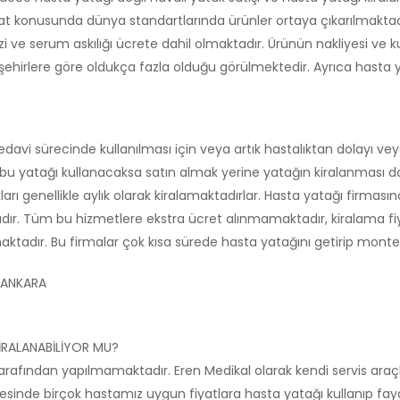
t konusunda dünya standartlarında ürünler ortaya çıkarılmaktadır
i ve serum askılığı ücrete dahil olmaktadır. Ürünün nakliyesi ve 
r şehirlere göre oldukça fazla olduğu görülmektedir. Ayrıca hast
vi sürecinde kullanılması için veya artık hastalıktan dolayı veya
re bu yatağı kullanacaksa satın almak yerine yatağın kiralanması d
takları genellikle aylık olarak kiralamaktadırlar. Hasta yatağı firm
adır. Tüm bu hizmetlere ekstra ücret alınmamaktadır, kiralama fi
lmaktadır. Bu firmalar çok kısa sürede hasta yatağını getirip mont
 ANKARA
İRALANABİLİYOR MU?
arafından yapılmamaktadır. Eren Medikal olarak kendi servis araçl
esinde birçok hastamız uygun fiyatlara hasta yatağı kullanıp fayd