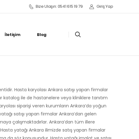
Bize Ulaşın: 0541 615 19 79
Giriş Yap
İletişim
Blog
tidir. Hasta karyolası Ankara satışı yapan firmalar
 katalog ile de hastanelere veya kliniklere tanıtım
aryolası siparişi veren kurumların Ankara’da yoğun
yatağı satışı yapan firmalar Ankara’dan gelen
lmaya çalışmaktadırlar. Ankara’dan tüm illere
Hasta yatağı Ankara ilimizde satış yapan firmalar
alama da söz konusundur. Hasta yatağı imalat ve satışı