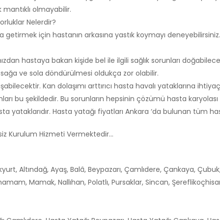
mantıklı olmayabilir.
rluklar Nelerdir?
yona getirmek için hastanın arkasına yastık koymayı deneyebilirs
zdan hastaya bakan kişide bel ile ilgili sağlık sorunları doğabilecek
ağa ve sola döndürülmesi oldukça zor olabilir.
bilecektir. Kan dolaşımı arttırıcı hasta havalı yataklarına ihtiyaç
arı bu şekildedir. Bu sorunların hepsinin çözümü hasta karyolası 
ta yataklarıdır. Hasta yatağı fiyatları Ankara ‘da bulunan tüm ha
tsiz Kurulum Hizmeti Vermektedir…
Akyurt, Altındağ, Ayaş, Balâ, Beypazarı, Çamlıdere, Çankaya, Çubuk
am, Mamak, Nallıhan, Polatlı, Pursaklar, Sincan, Şereflikoçhisar,