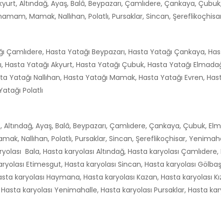
Akyurt, Altındağ, Ayaş, Balâ, Beypazarı, Çamlıdere, Çankaya, Çubuk
am, Mamak, Nallıhan, Polatlı, Pursaklar, Sincan, Şereflikoçhisar,
ğı Çamlıdere, Hasta Yatağı Beypazarı, Hasta Yatağı Çankaya, Has
ı, Hasta Yatağı Akyurt, Hasta Yatağı Çubuk, Hasta Yatağı Elmad
a Yatağı Nallıhan, Hasta Yatağı Mamak, Hasta Yatağı Evren, Has
Yatağı Polatlı
t, Altındağ, Ayaş, Balâ, Beypazarı, Çamlıdere, Çankaya, Çubuk, E
, Nallıhan, Polatlı, Pursaklar, Sincan, Şereflikoçhisar, Yenimahal
olası Bala, Hasta karyolası Altındağ, Hasta karyolası Çamlıdere, 
aryolası Etimesgut, Hasta karyolası Sincan, Hasta karyolası Gölbaş
asta karyolası Haymana, Hasta karyolası Kazan, Hasta karyolası Kı
asta karyolası Yenimahalle, Hasta karyolası Pursaklar, Hasta karyo