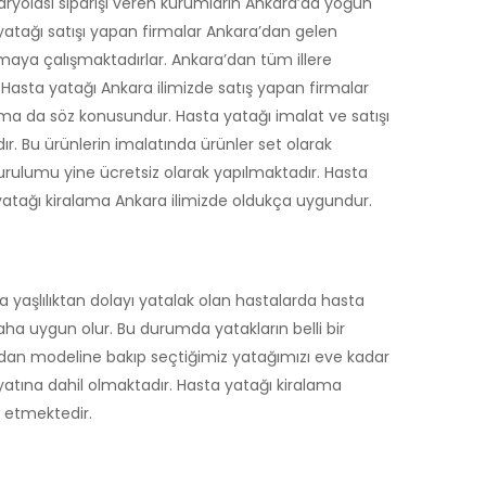
aryolası siparişi veren kurumların Ankara’da yoğun
yatağı satışı yapan firmalar Ankara’dan gelen
lmaya çalışmaktadırlar. Ankara’dan tüm illere
Hasta yatağı Ankara ilimizde satış yapan firmalar
alama da söz konusundur. Hasta yatağı imalat ve satışı
. Bu ürünlerin imalatında ürünler set olarak
kurulumu yine ücretsiz olarak yapılmaktadır. Hasta
a yatağı kiralama Ankara ilimizde oldukça uygundur.
 yaşlılıktan dolayı yatalak olan hastalarda hasta
aha uygun olur. Bu durumda yatakların belli bir
asından modeline bakıp seçtiğimiz yatağımızı eve kadar
yatına dahil olmaktadır. Hasta yatağı kiralama
e etmektedir.