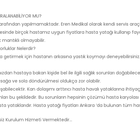
İRALANABİLİYOR MU?
arafından yapılmamaktadır. Eren Medikal olarak kendi servis araçl
esinde birçok hastamız uygun fiyatlara hasta yatağı kullanıp fayd
mantıklı olmayabilir.
rluklar Nelerdir?
yona getirmek için hastanın arkasına yastık koymayı deneyebilirs
zdan hastaya bakan kişide bel ile ilgili sağlık sorunları doğabilecek
ağa ve sola döndürülmesi oldukça zor olabilir.
bilecektir. Kan dolaşımı arttırıcı hasta havalı yataklarına ihtiyaç
arı bu şekildedir. Bu sorunların hepsinin çözümü hasta karyolası 
ta yataklarıdır. Hasta yatağı fiyatları Ankara ‘da bulunan tüm ha
tsiz Kurulum Hizmeti Vermektedir…