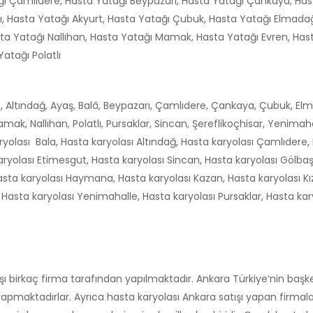
ğı Çamlıdere, Hasta Yatağı Beypazarı, Hasta Yatağı Çankaya, Has
ı, Hasta Yatağı Akyurt, Hasta Yatağı Çubuk, Hasta Yatağı Elmad
a Yatağı Nallıhan, Hasta Yatağı Mamak, Hasta Yatağı Evren, Has
Yatağı Polatlı
t, Altındağ, Ayaş, Balâ, Beypazarı, Çamlıdere, Çankaya, Çubuk, E
, Nallıhan, Polatlı, Pursaklar, Sincan, Şereflikoçhisar, Yenimahal
olası Bala, Hasta karyolası Altındağ, Hasta karyolası Çamlıdere, 
aryolası Etimesgut, Hasta karyolası Sincan, Hasta karyolası Gölbaş
asta karyolası Haymana, Hasta karyolası Kazan, Hasta karyolası Kı
asta karyolası Yenimahalle, Hasta karyolası Pursaklar, Hasta karyo
 birkaç firma tarafından yapılmaktadır. Ankara Türkiye’nin başken
apmaktadırlar. Ayrıca hasta karyolası Ankara satışı yapan firmalar