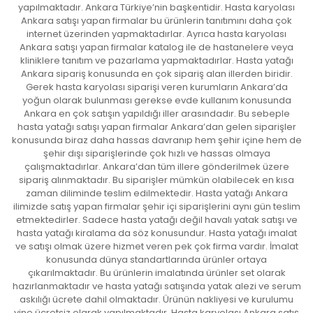
yapılmaktadır. Ankara Türkiye’nin başkentidir. Hasta karyolası
Ankara satışı yapan firmalar bu ürünlerin tanıtımını daha çok
internet üzerinden yapmaktadırlar. Ayrıca hasta karyolası
Ankara satışı yapan firmalar katalog ile de hastanelere veya
kliniklere tanıtım ve pazarlama yapmaktadırlar. Hasta yatağı
Ankara sipariş konusunda en çok sipariş alan illerden biridir.
Gerek hasta karyolası siparişi veren kurumların Ankara’da
yoğun olarak bulunması gerekse evde kullanım konusunda
Ankara en çok satışın yapıldığı iller arasındadır. Bu sebeple
hasta yatağı satışı yapan firmalar Ankara’dan gelen siparişler
konusunda biraz daha hassas davranıp hem şehir içine hem de
şehir dışı siparişlerinde çok hızlı ve hassas olmaya
çalışmaktadırlar. Ankara’dan tüm illere gönderilmek üzere
sipariş alınmaktadır. Bu siparişler mümkün olabilecek en kısa
zaman diliminde teslim edilmektedir. Hasta yatağı Ankara
ilimizde satış yapan firmalar şehir içi siparişlerini aynı gün teslim
etmektedirler. Sadece hasta yatağı değil havalı yatak satışı ve
hasta yatağı kiralama da söz konusundur. Hasta yatağı imalat
ve satışı olmak üzere hizmet veren pek çok firma vardır. İmalat
konusunda dünya standartlarında ürünler ortaya
çıkarılmaktadır. Bu ürünlerin imalatında ürünler set olarak
hazırlanmaktadır ve hasta yatağı satışında yatak alezi ve serum
askılığı ücrete dahil olmaktadır. Ürünün nakliyesi ve kurulumu
yine ücretsiz olarak yapılmaktadır. Hasta karyolası Ankara satış