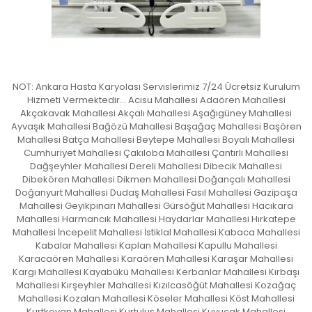
NOT: Ankara Hasta Karyolası Servislerimiz 7/24 Ücretsiz Kurulum
Hizmeti Vermektedir… Acısu Mahallesi Adaören Mahallesi
Akçakavak Mahallesi Akçalı Mahallesi Aşağıgüney Mahallesi
Ayvaşık Mahallesi Bağözü Mahallesi Başağaç Mahallesi Başören
Mahallesi Batça Mahallesi Beytepe Mahallesi Boyalı Mahallesi
Cumhuriyet Mahallesi Çakıloba Mahallesi Çantırlı Mahallesi
Dağşeyhler Mahallesi Dereli Mahallesi Dibecik Mahallesi
Dibekören Mahallesi Dikmen Mahallesi Doğançalı Mahallesi
Doğanyurt Mahallesi Dudaş Mahallesi Fasıl Mahallesi Gazipaşa
Mahallesi Geyikpınarı Mahallesi Gürsöğüt Mahallesi Hacıkara
Mahallesi Harmancık Mahallesi Haydarlar Mahallesi Hırkatepe
Mahallesi İncepelit Mahallesi İstiklal Mahallesi Kabaca Mahallesi
Kabalar Mahallesi Kaplan Mahallesi Kapullu Mahallesi
Karacaören Mahallesi Karaören Mahallesi Karaşar Mahallesi
Kargı Mahallesi Kayabükü Mahallesi Kerbanlar Mahallesi Kırbaşı
Mahallesi Kırşeyhler Mahallesi Kızılcasöğüt Mahallesi Kozağaç
Mahallesi Kozalan Mahallesi Köseler Mahallesi Köst Mahallesi
Kurtkovan Mahallesi Kurtuluş Mahallesi Kuyucak Mahallesi