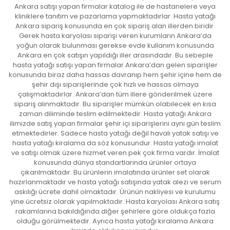
Ankara satışı yapan firmalar katalog ile de hastanelere veya
kliniklere tanıtım ve pazarlama yapmaktadırlar. Hasta yatağı
Ankara sipariş konusunda en çok sipariş alan illerden biridir.
Gerek hasta karyolası siparişi veren kurumların Ankara’da
yoğun olarak bulunması gerekse evde kullanım konusunda
Ankara en çok satışın yapıldığı iller arasındadır. Bu sebeple
hasta yatağı satışı yapan firmalar Ankara’dan gelen siparişler
konusunda biraz daha hassas davranıp hem şehir içine hem de
şehir dışı siparişlerinde çok hızlı ve hassas olmaya
çalışmaktadırlar. Ankara’dan tüm illere gönderilmek üzere
sipariş alınmaktadır. Bu siparişler mümkün olabilecek en kısa
zaman diliminde teslim edilmektedir. Hasta yatağı Ankara
ilimizde satış yapan firmalar şehir içi siparişlerini aynı gün teslim
etmektedirler. Sadece hasta yatağı değil havalı yatak satışı ve
hasta yatağı kiralama da söz konusundur. Hasta yatağı imalat
ve satışı olmak üzere hizmet veren pek çok firma vardır. İmalat
konusunda dünya standartlarında ürünler ortaya
çıkarılmaktadır. Bu ürünlerin imalatında ürünler set olarak
hazırlanmaktadır ve hasta yatağı satışında yatak alezi ve serum
askılığı ücrete dahil olmaktadır. Ürünün nakliyesi ve kurulumu
yine ücretsiz olarak yapılmaktadır. Hasta karyolası Ankara satış
rakamlarına bakıldığında diğer şehirlere göre oldukça fazla
olduğu görülmektedir. Ayrıca hasta yatağı kiralama Ankara