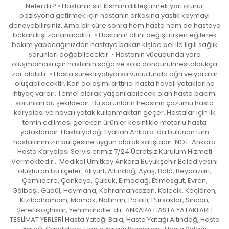
Nelerdir? • Hastanın sırt kısmını dikleştirmek yarı oturur
pozisyona getirmek için hastanın arkasına yastık koymayı
deneyebilirsiniz. Ama bir süre sonra hem hasta hem de hastaya
bakan kişi zorlanacaktır. • Hastanın altını değiştirirken eğilerek
bakım yapacağınızdan hastaya bakan kişide bel ile ilgili sağlık
sorunları doğabilecektir. • Hastanın vücudunda yara
oluşmaması için hastanın sağa ve sola döndürülmesi oldukça
zor olabilir. • Hasta sürekli yatıyorsa vücudunda ağrı ve yaralar
oluşabilecektir. Kan dolaşımı arttırıcı hasta havalı yataklarına
ihtiyaç vardır. Temel olarak yaşanılabilecek olan hasta bakımı
sorunları bu şekildedir. Bu sorunların hepsinin çözümü hasta
karyolası ve havalı yatak kullanmaktan geçer. Hastalar için ilk
temin edilmesi gereken ürünler kesinlikle motorlu hasta
yataklarıdır. Hasta yatağı fiyatları Ankara ‘da bulunan tüm
hastalarımızın bütçesine uygun olarak satıştadır. NOT: Ankara
Hasta Karyolası Servislerimiz 7/24 Ücretsiz Kurulum Hizmeti
Vermektedir… Medikal Ümitköy Ankara Büyükşehir Belediyesini
oluşturan bu ilçeler: Akyurt, Altındağ, Ayaş, Balâ, Beypazarı,
Çamlıdere, Çankaya, Çubuk, Elmadağ, Etimesgut, Evren,
Gölbaşı, Güdül, Haymana, Kahramankazan, Kalecik, Keçiören,
Kızılcahamam, Mamak, Nallıhan, Polatlı, Pursaklar, Sincan,
Şereflikoçhisar, Yenimahalle’ dir. ANKARA HASTA YATAKLARI |
TESLİMAT YERLERİ Hasta Yatağı Bala, Hasta Yatağı Altındağ, Hasta