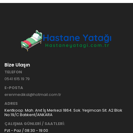
Bize Ulaşın
TELEFON
0541 615 19 79
E-POSTA
erenmedikal@hotmail.com.tr
ADRES
Kentkoop. Mah. Anıt İş Merkezi 1864. Sok. Yeşimcan Sit. A2 Blok
No:19/C Batıkent/ANKARA
ÇALIŞMA GÜNLERİ / SAATLERİ:
Pzt - Paz / 08:30 - 19:00