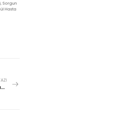
i, Sorgun
dül Hasta
AZI
Ankara Hasta Karyolası Ankara Hasta Yatağı Kiralama