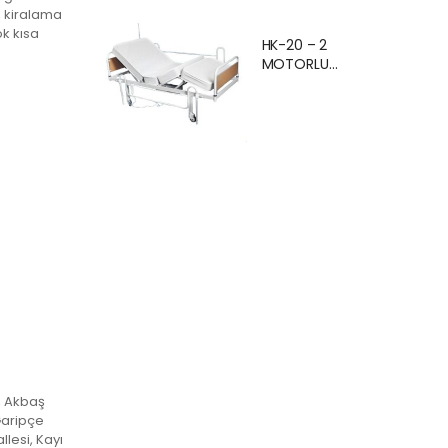
Ankara Kiralık
, kiralama
Hasta
ok kısa
HK-20 – 2
Karyolası
MOTORLU
Hasta Yatağı
EKONOMİK
Ankara
HASTA
KARYOLASI
ANKARA
, Akbaş
Garipçe
lesi, Kayı