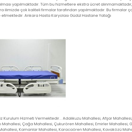
atılması yapılmaktadır. Tüm bu hizmetlere ekstra ücret alınmamaktadır
a ilimizde çok kaliteli firmalar tarafından yapılmaktadır. Bu firmalar ç
e etmektedir. Ankara Hasta Karyolası Güdül Hastane Yatağı
siz Kurulum Hizmeti Vermektedir… Adalıkuzu Mahallesi, Afşar Mahallesi
ı Mahallesi, Çağa Mahallesi, Çukurören Mahallesi, Emirler Mahallesi, 
ı Mahallesi, Kamanlar Mahallesi, Karacaören Mahallesi, Kavaközü Mahal