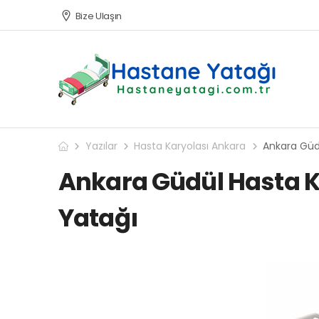
Bize Ulaşın
Yazılar
Hasta Karyolası Ankara
Ankara Güd
Ankara Güdül Hasta K
Yatağı