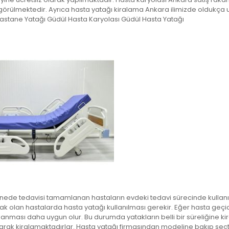
 görülmektedir. Ayrıca hasta yatağı kiralama Ankara ilimizde oldukça
astane Yatağı Güdül Hasta Karyolası Güdül Hasta Yatağı
ede tedavisi tamamlanan hastaların evdeki tedavi sürecinde kullanıl
alak olan hastalarda hasta yatağı kullanılması gerekir. Eğer hasta geçic
anması daha uygun olur. Bu durumda yatakların belli bir süreliğine ki
k olarak kiralamaktadırlar. Hasta yatağı firmasından modeline bakıp seç