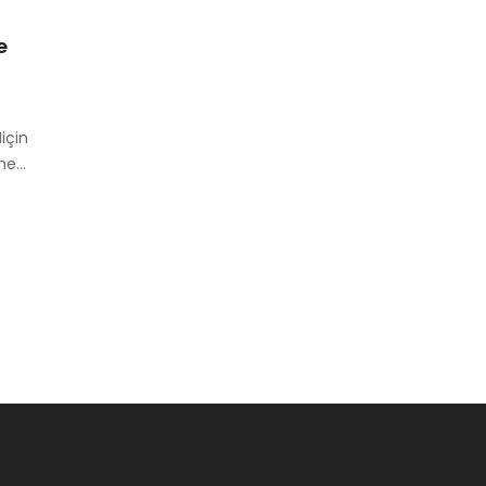
e
a
için
rme…