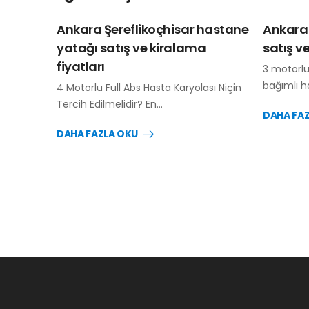
Ankara Şereflikoçhisar hastane
Ankara 
yatağı satış ve kiralama
satış v
fiyatları
3 motorlu
bağımlı h
4 Motorlu Full Abs Hasta Karyolası Niçin
Tercih Edilmelidir? En…
DAHA FA
DAHA FAZLA OKU