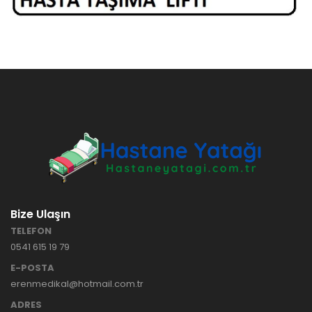
Bize Ulaşın
TELEFON
0541 615 19 79
E-POSTA
erenmedikal@hotmail.com.tr
ADRES