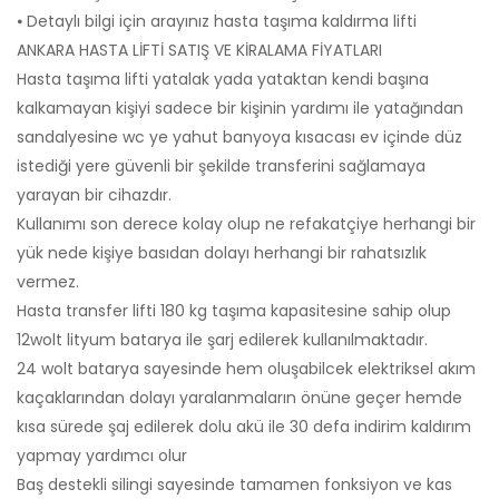
⦁ Detaylı bilgi için arayınız hasta taşıma kaldırma lifti
ANKARA HASTA LİFTİ SATIŞ VE KİRALAMA FİYATLARI
Hasta taşıma lifti yatalak yada yataktan kendi başına
kalkamayan kişiyi sadece bir kişinin yardımı ile yatağından
sandalyesine wc ye yahut banyoya kısacası ev içinde düz
istediği yere güvenli bir şekilde transferini sağlamaya
yarayan bir cihazdır.
Kullanımı son derece kolay olup ne refakatçiye herhangi bir
yük nede kişiye basıdan dolayı herhangi bir rahatsızlık
vermez.
Hasta transfer lifti 180 kg taşıma kapasitesine sahip olup
12wolt lityum batarya ile şarj edilerek kullanılmaktadır.
24 wolt batarya sayesinde hem oluşabilcek elektriksel akım
kaçaklarından dolayı yaralanmaların önüne geçer hemde
kısa sürede şaj edilerek dolu akü ile 30 defa indirim kaldırım
yapmay yardımcı olur
Baş destekli silingi sayesinde tamamen fonksiyon ve kas