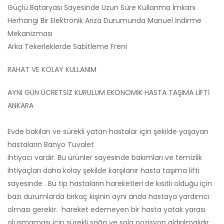
Güçlü Bataryası Sayesinde Uzun Süre Kullanma İmkanı
Herhangi Bir Elektronik Arıza Durumunda Manuel İndirme
Mekanizması
Arka Tekerleklerde Sabitleme Freni
RAHAT VE KOLAY KULLANIM
AYNI GÜN ÜCRETSİZ KURULUM EKONOMİK HASTA TAŞIMA LİFTİ
ANKARA
Evde bakılan ve sürekli yatan hastalar için şekilde yaşayan
hastaların Banyo Tuvalet
ihtiyacı vardır. Bu ürünler sayesinde bakımları ve temizlik
ihtiyaçları daha kolay şekilde karşılanır hasta taşıma lifti
sayesınde . Bu tip hastaların hareketleri de kısıtlı olduğu için
bazı durumlarda birkaç kişinin aynı anda hastaya yardımcı
olması gerekir. hareket edemeyen bir hasta yatak yarası
oluşmaması için sürekli sağa ve sola pozisyon aldırılmalıdır.