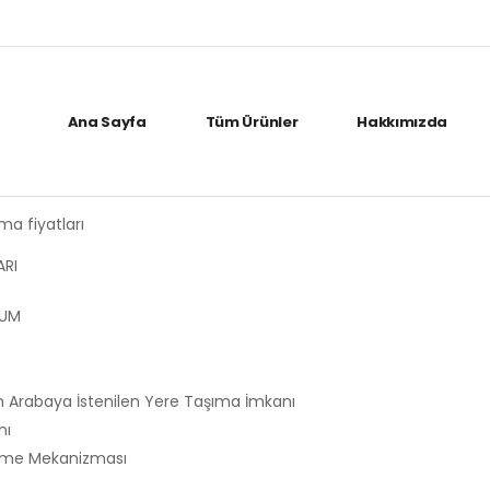
Ana Sayfa
Tüm Ürünler
Hakkımızda
ma fiyatları
ARI
LUM
an Arabaya İstenilen Yere Taşıma İmkanı
nı
irme Mekanizması