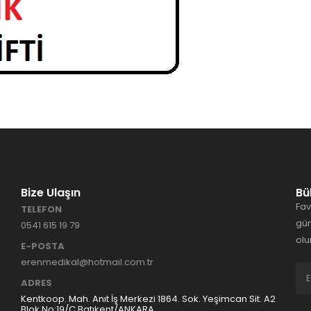
Bize Ulaşın
Bü
Fav
TELEFON
gün
0541 615 19 79
olu
E-POSTA
erenmedikal@hotmail.com.tr
ADRES
Kentkoop. Mah. Anıt İş Merkezi 1864. Sok. Yeşimcan Sit. A2
Blok No:19/C Batıkent/ANKARA