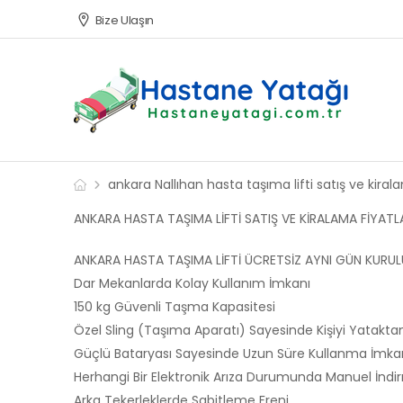
Bize Ulaşın
ankara Nallıhan hasta taşıma lifti satış ve kirala
ANKARA HASTA TAŞIMA LİFTİ SATIŞ VE KİRALAMA FİYATL
ANKARA HASTA TAŞIMA LİFTİ ÜCRETSİZ AYNI GÜN KURU
Dar Mekanlarda Kolay Kullanım İmkanı
150 kg Güvenli Taşma Kapasitesi
Özel Sling (Taşıma Aparatı) Sayesinde Kişiyi Yatakt
Güçlü Bataryası Sayesinde Uzun Süre Kullanma İmka
Herhangi Bir Elektronik Arıza Durumunda Manuel İnd
Arka Tekerleklerde Sabitleme Freni