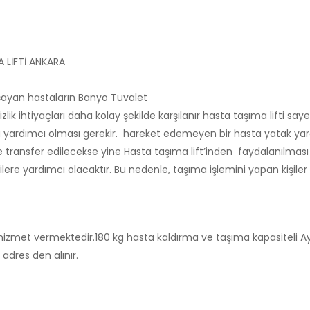
 LİFTİ ANKARA
aşayan hastaların Banyo Tuvalet
lik ihtiyaçları daha kolay şekilde karşılanır hasta taşıma lifti sayes
a yardımcı olması gerekir. hareket edemeyen bir hasta yatak yar
ere transfer edilecekse yine Hasta taşıma lift’inden faydalanılması
ilere yardımcı olacaktır. Bu nedenle, taşıma işlemini yapan kişiler
hizmet vermektedir.180 kg hasta kaldırma ve taşıma kapasiteli Aylı
adres den alınır.