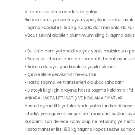
İki motor ve el kumandası ile çalışır.
Birinci motor yükseklik ayarı yapar, ikinci motor ayak 
Taşıma kapasitesi 180 kg. Küçük, dar mekanlarda kull
Vücut şeklini alabilen alüminyum sling (Taşıma askısı
⦁ Bu ürün hem yetenekli ve çok yönlü maksimum per
⦁ Bakıcı ve istemci hem de sempatik, bacak ayarı kul
⦁ Ankara da aynı gün kurulum yapılmaktadır
⦁ Çevre illere servisimiz mevcuttur
⦁ Hasta taşıma ve transferleri oldukça rahatlatır
⦁ Detaylı bilgi için arayınız hasta taşıma kaldırma lifti
ANKARA HASTA LİFTİ SATIŞ VE KİRALAMA FİYATLARI
Hasta taşıma lifti yatalak yada yataktan kendi başın
istediği yere güvenli bir şekilde transferini sağlamaya
Kullanımı son derece kolay olup ne refakatçiye herhan
Hasta transfer lifti 180 kg taşıma kapasitesine sahip o