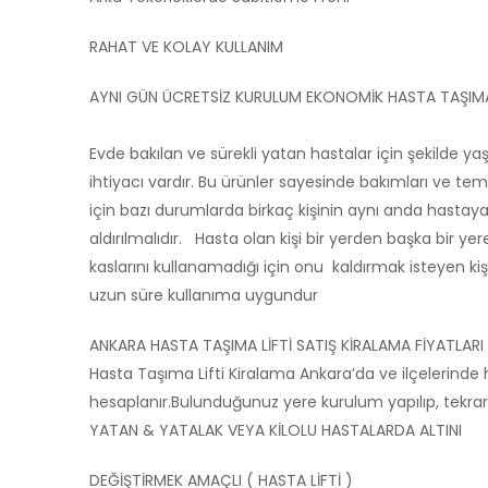
RAHAT VE KOLAY KULLANIM
AYNI GÜN ÜCRETSİZ KURULUM EKONOMİK HASTA TAŞIMA
Evde bakılan ve sürekli yatan hastalar için şekilde y
ihtiyacı vardır. Bu ürünler sayesinde bakımları ve temiz
için bazı durumlarda birkaç kişinin aynı anda hastay
aldırılmalıdır. Hasta olan kişi bir yerden başka bir y
kaslarını kullanamadığı için onu kaldırmak isteyen kiş
uzun süre kullanıma uygundur
ANKARA HASTA TAŞIMA LİFTİ SATIŞ KİRALAMA FİYATLARI
Hasta Taşıma Lifti Kiralama Ankara’da ve ilçelerinde 
hesaplanır.Bulunduğunuz yere kurulum yapılıp, tekrar 
YATAN & YATALAK VEYA KİLOLU HASTALARDA ALTINI
DEĞİŞTİRMEK AMAÇLI ( HASTA LİFTİ )