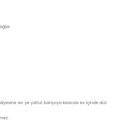
ağlar.
ndalyesine wc ye yahut banyoya kısacası ev içinde düz
rmez.