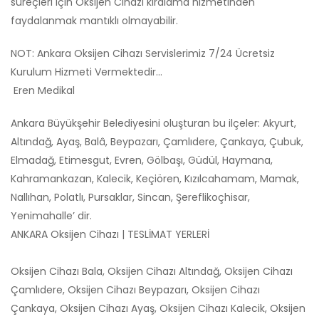
süreçleri için Oksijen Cihazı kiralama hizmetinden
faydalanmak mantıklı olmayabilir.
NOT: Ankara Oksijen Cihazı Servislerimiz 7/24 Ücretsiz
Kurulum Hizmeti Vermektedir…
Eren Medikal
Ankara Büyükşehir Belediyesini oluşturan bu ilçeler: Akyurt,
Altındağ, Ayaş, Balâ, Beypazarı, Çamlıdere, Çankaya, Çubuk,
Elmadağ, Etimesgut, Evren, Gölbaşı, Güdül, Haymana,
Kahramankazan, Kalecik, Keçiören, Kızılcahamam, Mamak,
Nallıhan, Polatlı, Pursaklar, Sincan, Şereflikoçhisar,
Yenimahalle’ dir.
ANKARA Oksijen Cihazı | TESLİMAT YERLERİ
Oksijen Cihazı Bala, Oksijen Cihazı Altındağ, Oksijen Cihazı
Çamlıdere, Oksijen Cihazı Beypazarı, Oksijen Cihazı
Çankaya, Oksijen Cihazı Ayaş, Oksijen Cihazı Kalecik, Oksijen