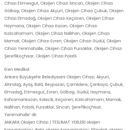
Cihazı Etimesgut, Oksijen Cihazı Sincan, Oksijen Cihazı
Gölbaşı, Oksijen Cihazı Akyurt, Oksijen Cihazı Çubuk, Oksijen
Cihazı Elmadağ, Oksijen Cihazı Keçiören, Oksijen Cihazı
Haymana, Oksijen Cihazı Kazan, Oksijen Cihazı
Kızılcahamam, Oksijen Cihazı Nallıhan, Oksijen Cihazı
Mamak, Oksijen Cihazı Evren, Oksijen Cihazı Güdül, Oksijen
Cihazı Yenimahalle, Oksijen Cihazı Pursaklar, Oksijen Cihazı
Şereflikoçhisar, Oksijen Cihazı Polatlı
Eren Medikal
Ankara Büyükşehir Belediyesini Oksijen Cihazı, Akyurt,
Altındağ, Ayaş, Balâ, Beypazarı, Çamlıdere, Çankaya, Çubuk,
Elmadağ, Etimesgut, Evren, Gölbaşı, Güdül, Haymana,
Kahramankazan, Kalecik, Keçiören, Kızılcahamam, Mamak,
Nallıhan, Polatlı, Pursaklar, Sincan, Şereflikoçhisar,
Yenimahalle’ dir.
ANKARA Oksijen Cihazı | TESLİMAT YERLERİ oksijen
konsantratörü Bala, oksijen konsantratörü Altındağ, oksijen