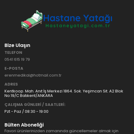
Bize Ulaşın
TELEFON
0541 615 19 79
E-POSTA
erenmedikal@hotmail.com.tr
ADRES
Kentkoop. Mah. Anıt İş Merkezi 1864. Sok. Yeşimcan Sit. A2 Blok
No:19/C Batıkent/ANKARA
ÇALIŞMA GÜNLERİ / SAATLERİ:
Pzt - Paz / 08:30 - 19:00
Bülten Aboneliği
Favori ürünlerinizden zamanında güncellemeler almak için