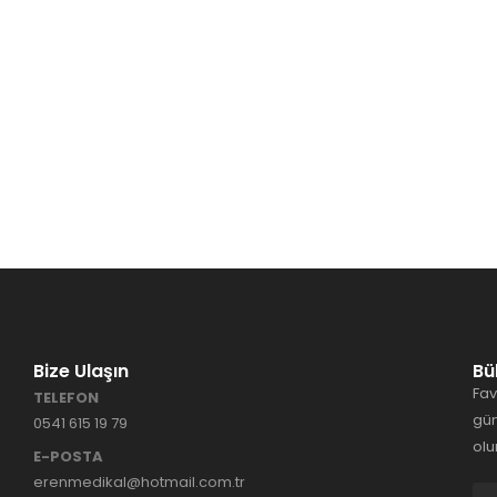
Bize Ulaşın
Bü
Fav
TELEFON
gün
0541 615 19 79
olu
E-POSTA
erenmedikal@hotmail.com.tr