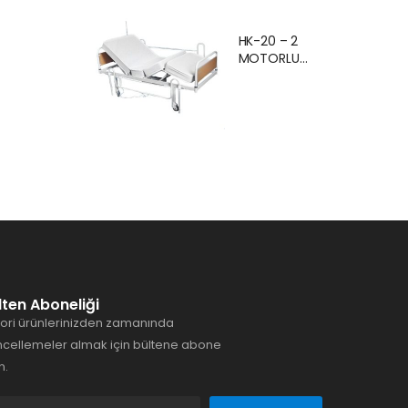
Ankara Kiralık
Hasta
HK-20 – 2
Karyolası
MOTORLU
Hasta Yatağı
EKONOMİK
Ankara
HASTA
KARYOLASI
ANKARA
lten Aboneliği
ori ürünlerinizden zamanında
cellemeler almak için bültene abone
n.