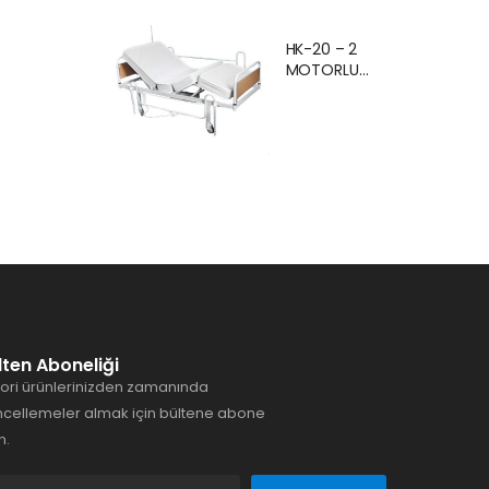
Ankara Kiralık
Hasta
HK-20 – 2
Karyolası
MOTORLU
Hasta Yatağı
EKONOMİK
Ankara
HASTA
KARYOLASI
ANKARA
lten Aboneliği
ori ürünlerinizden zamanında
cellemeler almak için bültene abone
n.