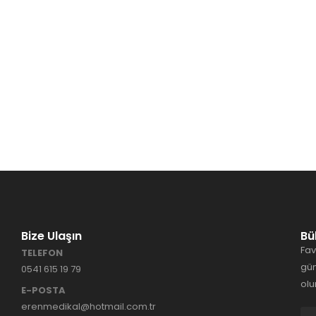
Bize Ulaşın
Bü
Fav
TELEFON
gün
0541 615 19 79
olu
E-POSTA
erenmedikal@hotmail.com.tr