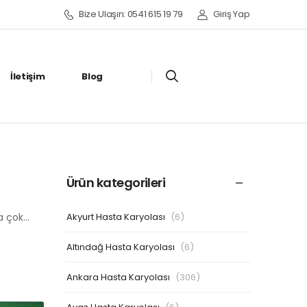
Bize Ulaşın: 0541 615 19 79
Giriş Yap
İletişim
Blog
Ürün kategorileri
Akyurt Hasta Karyolası
(6)
ha çok…
Altındağ Hasta Karyolası
(6)
Ankara Hasta Karyolası
(306)