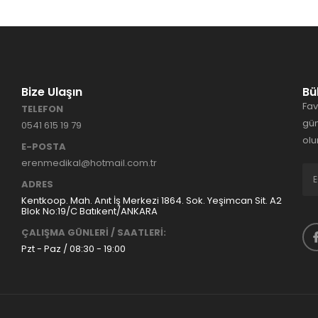
Bize Ulaşın
Bü
Fav
TELEFON
gün
0541 615 19 79
olu
E-POSTA
erenmedikal@hotmail.com.tr
ADRES
Kentkoop. Mah. Anıt İş Merkezi 1864. Sok. Yeşimcan Sit. A2
Blok No:19/C Batıkent/ANKARA
ÇALIŞMA GÜNLERİ / SAATLERİ:
Pzt - Paz / 08:30 - 19:00