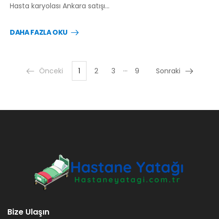
Hasta karyolası Ankara satışı…
DAHA FAZLA OKU
…
Önceki
1
2
3
9
Sonraki
Bize Ulaşın