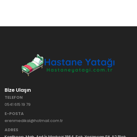
Bize Ulaşın
TELEFON
0541 615 19 79
E-POSTA
erenmedikal@hotmail.com.tr
ADRES
Kentkoop. Mah. Anıt İş Merkezi 1864. Sok. Yeşimcan Sit. A2 Blok