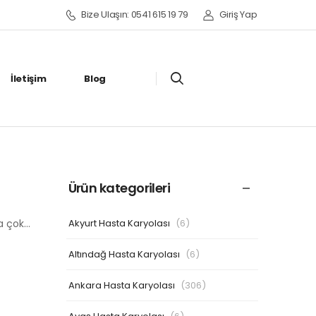
Bize Ulaşın: 0541 615 19 79
Giriş Yap
İletişim
Blog
Ürün kategorileri
Akyurt Hasta Karyolası
(6)
ha çok…
Altındağ Hasta Karyolası
(6)
Ankara Hasta Karyolası
(306)