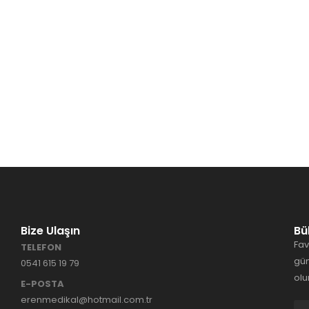
Bize Ulaşın
Bü
Fav
TELEFON
gün
0541 615 19 79
olu
E-POSTA
erenmedikal@hotmail.com.tr