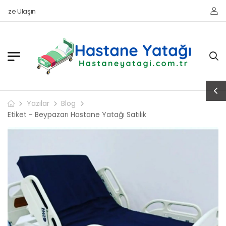
ze Ulaşın
Yazılar
Blog
Etiket - Beypazarı Hastane Yatağı Satılık