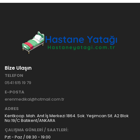
Bize Ulaşın
TELEFON
0541 615 19 79
E-POSTA
erenmedikal@hotmail.com.tr
ADRES
Kentkoop. Mah. Anıt İş Merkezi 1864. Sok. Yeşimcan Sit. A2 Blok
No:19/C Batıkent/ANKARA
ÇALIŞMA GÜNLERİ / SAATLERİ:
Pzt - Paz / 08:30 - 19:00