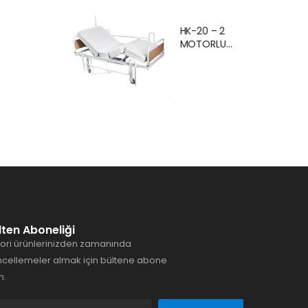
Ankara Kiralık
Hasta
HK-20 – 2
Karyolası
MOTORLU
Hasta Yatağı
EKONOMİK
Ankara
HASTA
KARYOLASI
ANKARA
lten Aboneliği
ori ürünlerinizden zamanında
cellemeler almak için bültene abone
n.