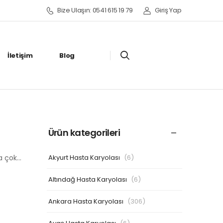
Bize Ulaşın: 0541 615 19 79
Giriş Yap
İletişim
Blog
Ürün kategorileri
Akyurt Hasta Karyolası
(6)
ha çok…
Altındağ Hasta Karyolası
(6)
Ankara Hasta Karyolası
(306)