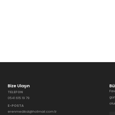
Bize Ulaşın
Bü
Fav
TELEFON
gün
0541 615 19 79
olu
E-POSTA
erenmedikal@hotmail.com.tr