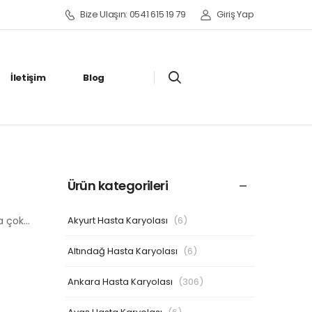
Bize Ulaşın: 0541 615 19 79
Giriş Yap
İletişim
Blog
Ürün kategorileri
Akyurt Hasta Karyolası
(6)
ha çok…
Altındağ Hasta Karyolası
(6)
Ankara Hasta Karyolası
(306)