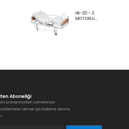
Ankara Kiralık
Hasta
HK-20 – 2
Karyolası
MOTORLU
Hasta Yatağı
EKONOMİK
Ankara
HASTA
KARYOLASI
ANKARA
lten Aboneliği
ori ürünlerinizden zamanında
cellemeler almak için bültene abone
n.