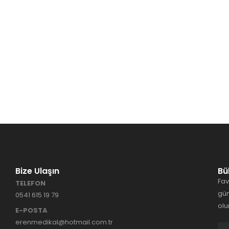
Bize Ulaşın
Bü
Fav
TELEFON
gün
0541 615 19 79
olu
E-POSTA
erenmedikal@hotmail.com.tr