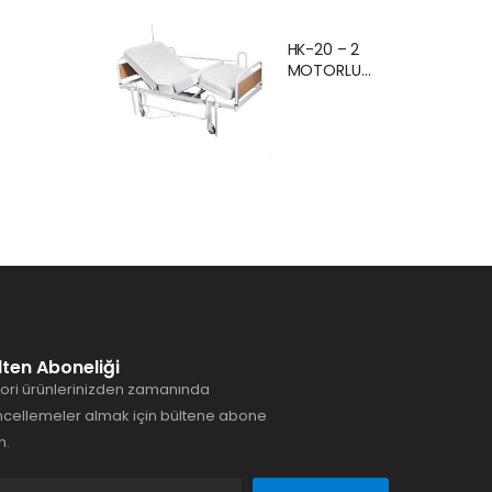
Ankara Kiralık
Hasta
HK-20 – 2
Karyolası
MOTORLU
Hasta Yatağı
EKONOMİK
Ankara
HASTA
KARYOLASI
ANKARA
lten Aboneliği
ori ürünlerinizden zamanında
cellemeler almak için bültene abone
n.