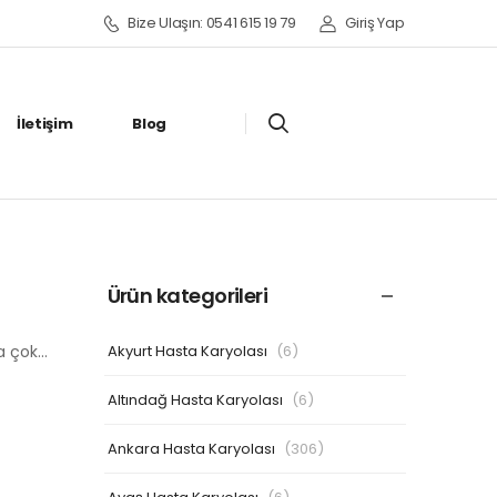
Bize Ulaşın: 0541 615 19 79
Giriş Yap
İletişim
Blog
Ürün kategorileri
Akyurt Hasta Karyolası
(6)
ha çok…
Altındağ Hasta Karyolası
(6)
Ankara Hasta Karyolası
(306)