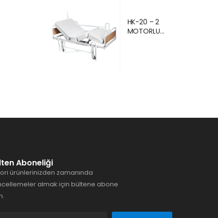
Ankara Kiralık
Hasta
HK-20 – 2
Karyolası
MOTORLU
Hasta Yatağı
EKONOMİK
Ankara
HASTA
KARYOLASI
ANKARA
lten Aboneliği
ori ürünlerinizden zamanında
cellemeler almak için bültene abone
n.