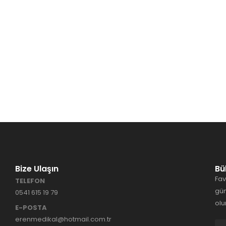
Bize Ulaşın
Bü
Fav
TELEFON
gün
0541 615 19 79
olu
E-POSTA
erenmedikal@hotmail.com.tr