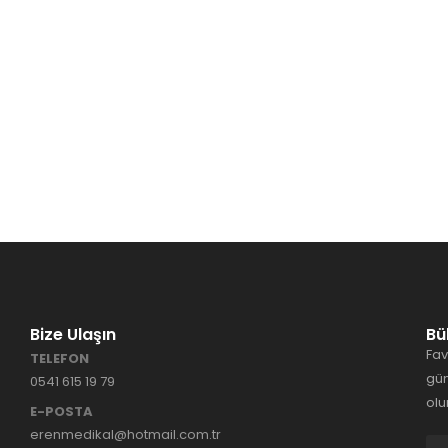
Bize Ulaşın
Bü
Fav
TELEFON
gün
0541 615 19 79
olu
E-POSTA
erenmedikal@hotmail.com.tr