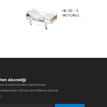
Ankara Kiralık
Hasta
HK-20 – 2
Karyolası
MOTORLU
Hasta Yatağı
EKONOMİK
Ankara
HASTA
KARYOLASI
ANKARA
lten Aboneliği
ori ürünlerinizden zamanında
cellemeler almak için bültene abone
n.