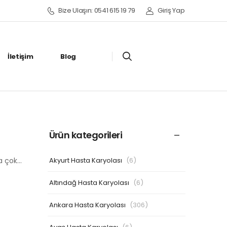
Bize Ulaşın: 0541 615 19 79
Giriş Yap
İletişim
Blog
Ürün kategorileri
Akyurt Hasta Karyolası
(6)
ha çok…
Altındağ Hasta Karyolası
(6)
Ankara Hasta Karyolası
(306)