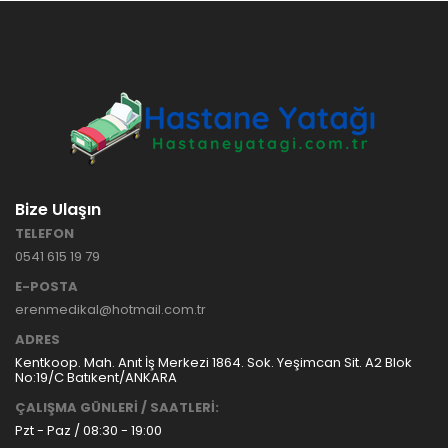
HASTANE
TİPİ
HASTA
KARYOLASI
ANKARA
HASTA
HK-70 – 3
KARYOLASI
MOTORLU
KİRALAMA
ABS
VE SATIŞ
HASTA
KARYOLASI
Bize Ulaşın
ANKARA
TELEFON
HASTA
0541 615 19 79
KARYOLASI
KİRALAMA
E-POSTA
TAK Boru
ANKARA
erenmedikal@hotmail.com.tr
Tipi Havalı
HASTA
Yatak
KARYOLASI
ADRES
Ankara
SATIŞ
Kentkoop. Mah. Anıt İş Merkezi 1864. Sok. Yeşimcan Sit. A2 Blok
Hasta
No:19/C Batıkent/ANKARA
Yatağı
ÇALIŞMA GÜNLERİ / SAATLERİ:
Pzt - Paz / 08:30 - 19:00