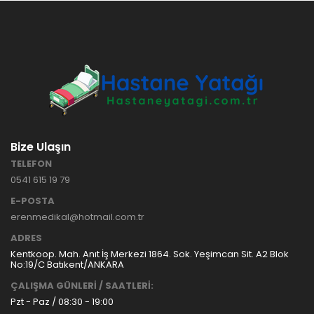
HASTANE
TİPİ
HASTA
KARYOLASI
ANKARA
HASTA
HK-70 – 3
KARYOLASI
MOTORLU
KİRALAMA
ABS
VE SATIŞ
HASTA
KARYOLASI
Bize Ulaşın
ANKARA
TELEFON
HASTA
0541 615 19 79
KARYOLASI
KİRALAMA
E-POSTA
TAK Boru
ANKARA
erenmedikal@hotmail.com.tr
Tipi Havalı
HASTA
Yatak
KARYOLASI
ADRES
Ankara
SATIŞ
Kentkoop. Mah. Anıt İş Merkezi 1864. Sok. Yeşimcan Sit. A2 Blok
Hasta
No:19/C Batıkent/ANKARA
Yatağı
ÇALIŞMA GÜNLERİ / SAATLERİ:
Pzt - Paz / 08:30 - 19:00