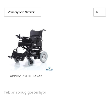
Ankara Akülü Tekerlekli Sandalye Satış Kiralama Fiyatları
Tek bir sonuç gösteriliyor
HK-60 – 2
MOTORLU
ABS