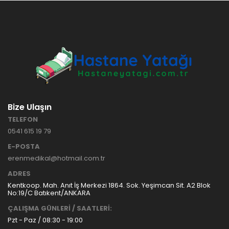
HASTANE
TİPİ
HASTA
KARYOLASI
ANKARA
HASTA
HK-70 – 3
KARYOLASI
MOTORLU
KİRALAMA
ABS
VE SATIŞ
HASTA
KARYOLASI
Bize Ulaşın
ANKARA
TELEFON
HASTA
0541 615 19 79
KARYOLASI
KİRALAMA
E-POSTA
TAK Boru
ANKARA
erenmedikal@hotmail.com.tr
Tipi Havalı
HASTA
Yatak
KARYOLASI
ADRES
Ankara
SATIŞ
Kentkoop. Mah. Anıt İş Merkezi 1864. Sok. Yeşimcan Sit. A2 Blok
Hasta
No:19/C Batıkent/ANKARA
Yatağı
ÇALIŞMA GÜNLERİ / SAATLERİ:
Pzt - Paz / 08:30 - 19:00