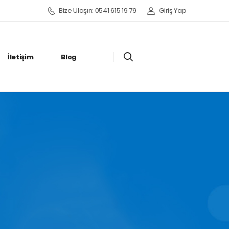
Bize Ulaşın: 0541 615 19 79
Giriş Yap
İletişim
Blog