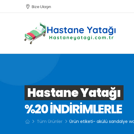
Bize Ulaşın
Hastane Yatağı
%20 INDIRIMLERLE
Tüm Ürünler
Ürün etiketi- akülü sandalye wo