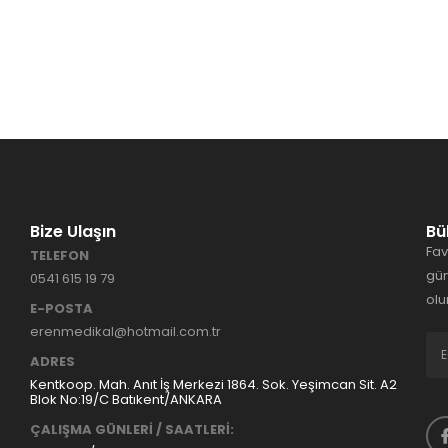
Bize Ulaşın
Bü
Fav
TELEFON
gün
0541 615 19 79
olu
E-POSTA
erenmedikal@hotmail.com.tr
ADRES
Kentkoop. Mah. Anıt İş Merkezi 1864. Sok. Yeşimcan Sit. A2
Blok No:19/C Batıkent/ANKARA
ÇALIŞMA GÜNLERİ / SAATLERİ: