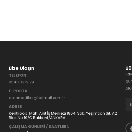
Bize Ulaşın
Bü
Fav
TELEFON
gün
0541 615 19 79
olu
E-POSTA
erenmedikal@hotmail.com.tr
ADRES
Kentkoop. Mah. Anıt İş Merkezi 1864. Sok. Yeşimcan Sit. A2
Blok No:19/C Batıkent/ANKARA
ÇALIŞMA GÜNLERİ / SAATLERİ: