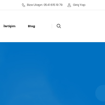
Bize Ulaşın: 0541 615 19 79
Giriş Yap
İletişim
Blog