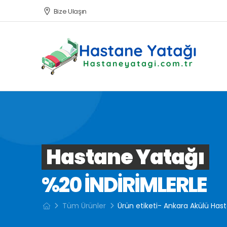
Bize Ulaşın
Hastane Yatağı
%20 INDIRIMLERLE
Tüm Ürünler
Ürün etiketi- Ankara Akülü Has