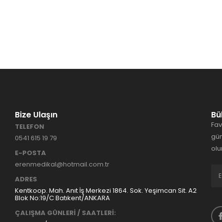
Bize Ulaşın
Bü
Fav
TELEFON
gün
0541 615 19 79
olu
E-POSTA
erenmedikal@hotmail.com.tr
ADRES
Kentkoop. Mah. Anıt İş Merkezi 1864. Sok. Yeşimcan Sit. A2
Blok No:19/C Batıkent/ANKARA
ÇALIŞMA GÜNLERİ / SAATLERİ: