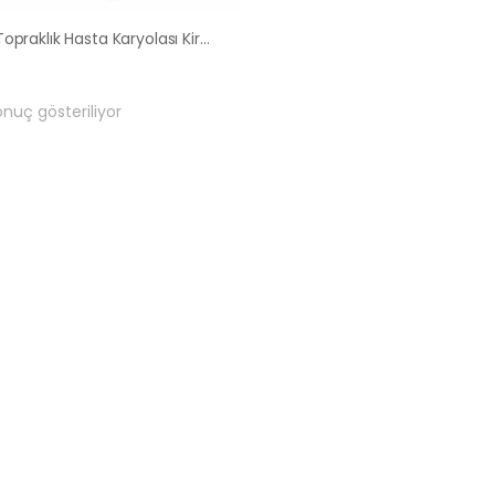
Arka Topraklık Hasta Karyolası Kiralama Satış Fiyatları
onuç gösteriliyor