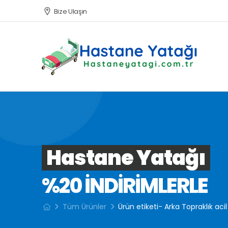
Bize Ulaşın
Hastane Yatağı
%20 INDIRIMLERLE
Tüm Ürünler
Ürün etiketi- Arka Topraklık acil