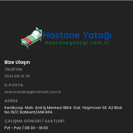
HASTANE
TİPİ
HASTA
KARYOLASI
ANKARA
HASTA
HK-70 – 3
KARYOLASI
MOTORLU
KİRALAMA
ABS
VE SATIŞ
HASTA
KARYOLASI
Bize Ulaşın
ANKARA
TELEFON
HASTA
0541 615 19 79
KARYOLASI
KİRALAMA
E-POSTA
TAK Boru
ANKARA
erenmedikal@hotmail.com.tr
Tipi Havalı
HASTA
Yatak
KARYOLASI
ADRES
Ankara
SATIŞ
Kentkoop. Mah. Anıt İş Merkezi 1864. Sok. Yeşimcan Sit. A2 Blok
Hasta
No:19/C Batıkent/ANKARA
Yatağı
ÇALIŞMA GÜNLERİ / SAATLERİ:
Pzt - Paz / 08:30 - 19:00