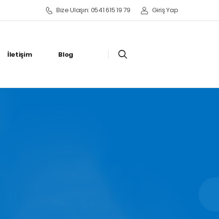
Bize Ulaşın: 0541 615 19 79
Giriş Yap
İletişim
Blog