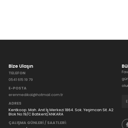
Bize Ulaşın
Bü
Fav
TELEFON
gün
0541 615 19 79
olu
E-POSTA
erenmedikal@hotmail.com.tr
ADRES
Kentkoop. Mah. Anıt İş Merkezi 1864. Sok. Yeşimcan Sit. A2
Blok No:19/C Batıkent/ANKARA
ÇALIŞMA GÜNLERİ / SAATLERİ: