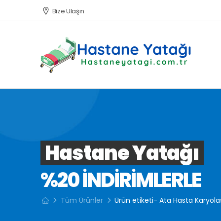
Bize Ulaşın
Hastane Yatağı
%20 INDIRIMLERLE
Tüm Ürünler
Ürün etiketi- Ata Hasta Karyola