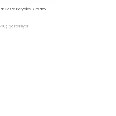
Bağcılar Hasta Karyolası Kiralama Satış Fiyatları
onuç gösteriliyor