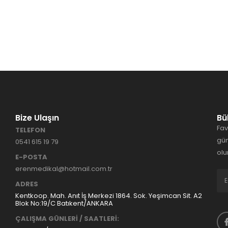
Bize Ulaşın
Bü
Fav
TELEFON
gün
0541 615 19 79
olu
E-POSTA
erenmedikal@hotmail.com.tr
ADRES
Kentkoop. Mah. Anıt İş Merkezi 1864. Sok. Yeşimcan Sit. A2
Blok No:19/C Batıkent/ANKARA
ÇALIŞMA GÜNLERİ / SAATLERİ: