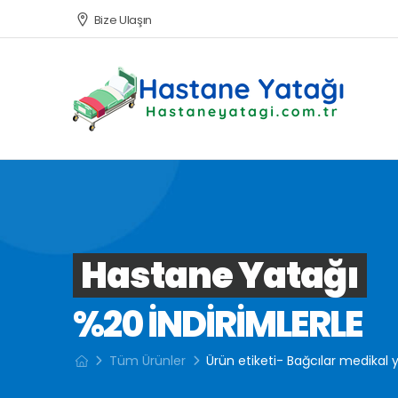
Bize Ulaşın
Hastane Yatağı
%20 INDIRIMLERLE
Tüm Ürünler
Ürün etiketi- Bağcılar medikal 