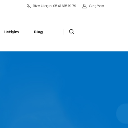
Bize Ulaşın: 0541 615 19 79
Giriş Yap
İletişim
Blog