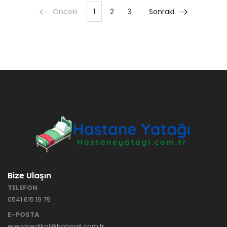
Önceki
1
2
3
Sonraki
Bize Ulaşın
TELEFON
0541 615 19 79
E-POSTA
erenmedikal@hotmail.com.tr