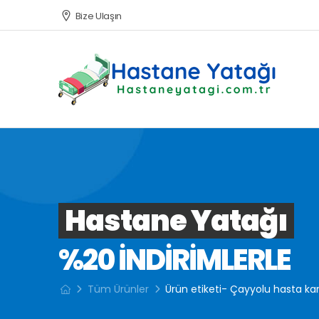
Bize Ulaşın
Hastane Yatağı
%20 INDIRIMLERLE
Tüm Ürünler
Ürün etiketi- Çayyolu hasta kar