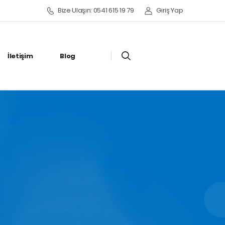
Bize Ulaşın: 0541 615 19 79
Giriş Yap
İletişim
Blog