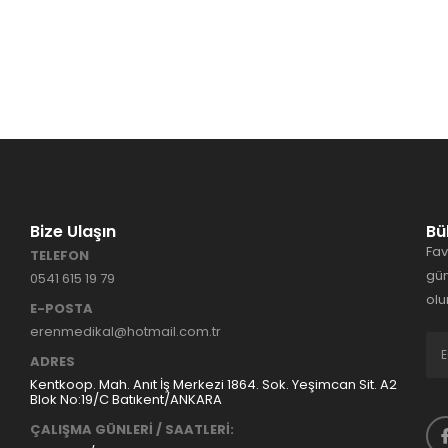
Bize Ulaşın
Bü
Fav
TELEFON
gün
0541 615 19 79
olu
E-POSTA
erenmedikal@hotmail.com.tr
ADRES
Kentkoop. Mah. Anıt İş Merkezi 1864. Sok. Yeşimcan Sit. A2
Blok No:19/C Batıkent/ANKARA
ÇALIŞMA GÜNLERİ / SAATLERİ: