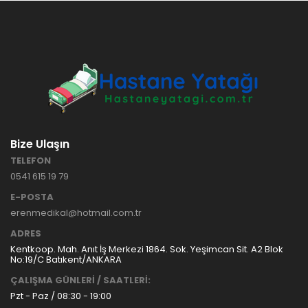
HASTANE
TİPİ
HASTA
KARYOLASI
ANKARA
HASTA
HK-70 – 3
KARYOLASI
MOTORLU
KİRALAMA
ABS
VE SATIŞ
HASTA
KARYOLASI
Bize Ulaşın
ANKARA
TELEFON
HASTA
0541 615 19 79
KARYOLASI
KİRALAMA
E-POSTA
TAK Boru
ANKARA
erenmedikal@hotmail.com.tr
Tipi Havalı
HASTA
Yatak
KARYOLASI
ADRES
Ankara
SATIŞ
Kentkoop. Mah. Anıt İş Merkezi 1864. Sok. Yeşimcan Sit. A2 Blok
Hasta
No:19/C Batıkent/ANKARA
Yatağı
ÇALIŞMA GÜNLERİ / SAATLERİ:
Pzt - Paz / 08:30 - 19:00