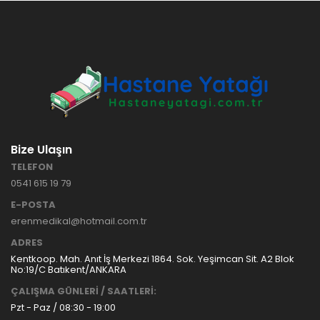
HASTANE
TİPİ
HASTA
KARYOLASI
ANKARA
HASTA
HK-70 – 3
KARYOLASI
MOTORLU
KİRALAMA
ABS
VE SATIŞ
HASTA
KARYOLASI
Bize Ulaşın
ANKARA
TELEFON
HASTA
0541 615 19 79
KARYOLASI
KİRALAMA
E-POSTA
TAK Boru
ANKARA
erenmedikal@hotmail.com.tr
Tipi Havalı
HASTA
Yatak
KARYOLASI
ADRES
Ankara
SATIŞ
Kentkoop. Mah. Anıt İş Merkezi 1864. Sok. Yeşimcan Sit. A2 Blok
Hasta
No:19/C Batıkent/ANKARA
Yatağı
ÇALIŞMA GÜNLERİ / SAATLERİ:
Pzt - Paz / 08:30 - 19:00