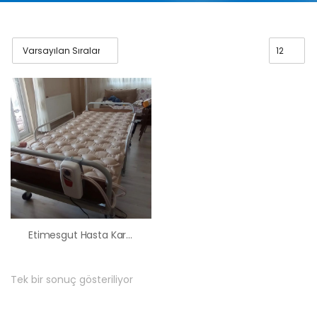
Etimesgut Hasta Karyolası Yatağı Kiralama Satış Fiyatları
Tek bir sonuç gösteriliyor
HK-60 – 2
MOTORLU
ABS