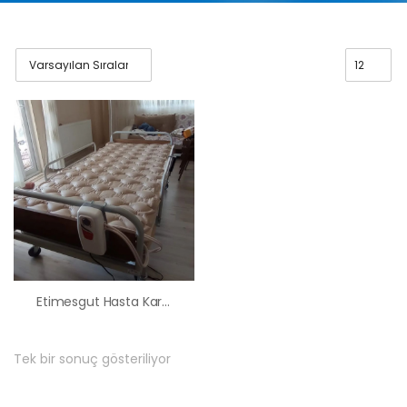
Etimesgut Hasta Karyolası Yatağı Kiralama Satış Fiyatları
Tek bir sonuç gösteriliyor
HK-60 – 2
MOTORLU
ABS