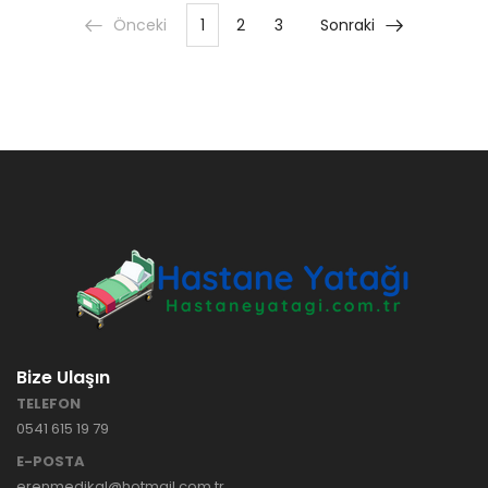
Önceki
1
2
3
Sonraki
Bize Ulaşın
TELEFON
0541 615 19 79
E-POSTA
erenmedikal@hotmail.com.tr