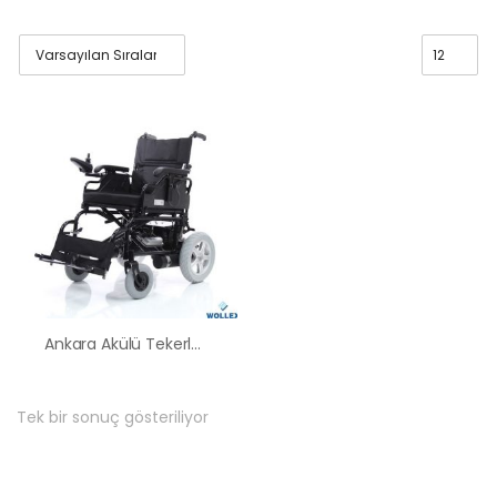
Ankara Akülü Tekerlekli Sandalye Satış Kiralama Fiyatları
Tek bir sonuç gösteriliyor
HK-60 – 2
MOTORLU
ABS