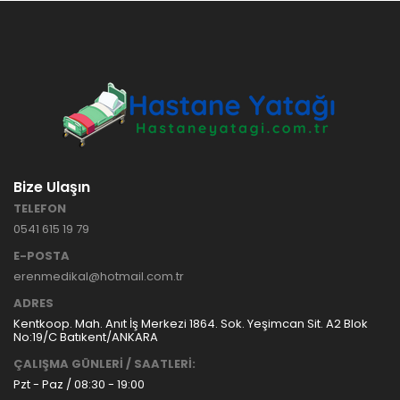
HASTANE
TİPİ
HASTA
KARYOLASI
ANKARA
HASTA
HK-70 – 3
KARYOLASI
MOTORLU
KİRALAMA
ABS
VE SATIŞ
HASTA
KARYOLASI
Bize Ulaşın
ANKARA
TELEFON
HASTA
0541 615 19 79
KARYOLASI
KİRALAMA
E-POSTA
TAK Boru
ANKARA
erenmedikal@hotmail.com.tr
Tipi Havalı
HASTA
Yatak
KARYOLASI
ADRES
Ankara
SATIŞ
Kentkoop. Mah. Anıt İş Merkezi 1864. Sok. Yeşimcan Sit. A2 Blok
Hasta
No:19/C Batıkent/ANKARA
Yatağı
ÇALIŞMA GÜNLERİ / SAATLERİ:
Pzt - Paz / 08:30 - 19:00