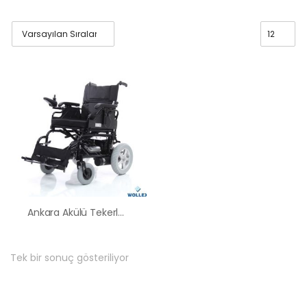
Ankara Akülü Tekerlekli Sandalye Satış Kiralama Fiyatları
Tek bir sonuç gösteriliyor
HK-60 – 2
MOTORLU
ABS