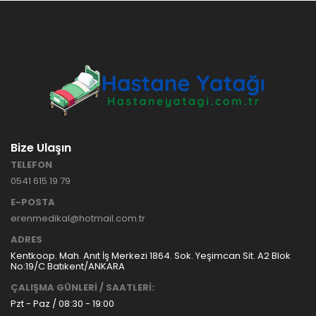
HASTANE
TİPİ
HASTA
KARYOLASI
ANKARA
HASTA
HK-70 – 3
KARYOLASI
MOTORLU
KİRALAMA
ABS
VE SATIŞ
HASTA
KARYOLASI
Bize Ulaşın
ANKARA
TELEFON
HASTA
0541 615 19 79
KARYOLASI
KİRALAMA
E-POSTA
TAK Boru
ANKARA
erenmedikal@hotmail.com.tr
Tipi Havalı
HASTA
Yatak
KARYOLASI
ADRES
Ankara
SATIŞ
Kentkoop. Mah. Anıt İş Merkezi 1864. Sok. Yeşimcan Sit. A2 Blok
Hasta
No:19/C Batıkent/ANKARA
Yatağı
ÇALIŞMA GÜNLERİ / SAATLERİ:
Pzt - Paz / 08:30 - 19:00