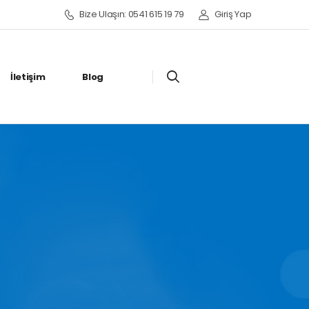
Bize Ulaşın: 0541 615 19 79
Giriş Yap
İletişim
Blog