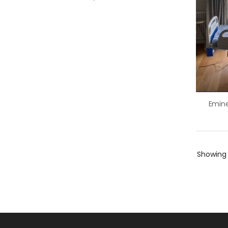
ANKARA
Showin