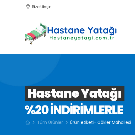
Bize Ulaşın
Hastane Yatağı
%20 INDIRIMLERLE
Tüm Ürünler
Ürün etiketi- Gökler Mahallesi