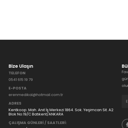
Bize Ulaşın
Bü
Fav
TELEFON
gün
0541 615 19 79
olu
E-POSTA
erenmedikal@hotmail.com.tr
ADRES
Kentkoop. Mah. Anıt İş Merkezi 1864. Sok. Yeşimcan Sit. A2
Blok No:19/C Batıkent/ANKARA
ÇALIŞMA GÜNLERİ / SAATLERİ: