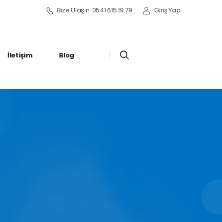
Bize Ulaşın: 0541 615 19 79
Giriş Yap
İletişim
Blog