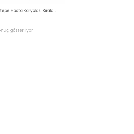
Güzeltepe Hasta Karyolası Kiralama Satış Fiyatları
onuç gösteriliyor