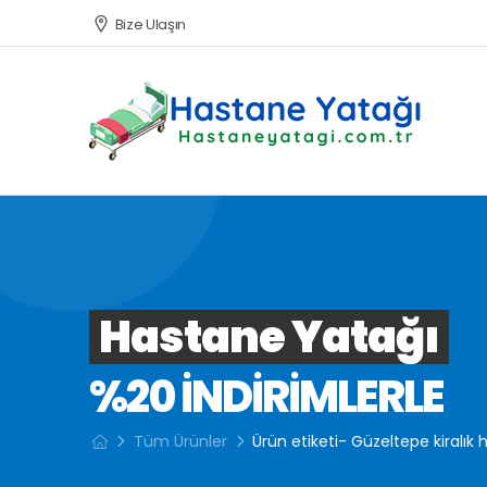
Bize Ulaşın
Hastane Yatağı
%20 INDIRIMLERLE
Tüm Ürünler
Ürün etiketi- Güzeltepe kiralık 