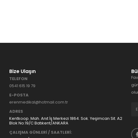
Bize Ulaşın
Bü
Fav
TELEFON
gün
0541 615 19 79
olu
E-POSTA
erenmedikal@hotmail.com.tr
ADRES
Kentkoop. Mah. Anıt İş Merkezi 1864. Sok. Yeşimcan Sit. A2
Blok No:19/C Batıkent/ANKARA
ÇALIŞMA GÜNLERİ / SAATLERİ: