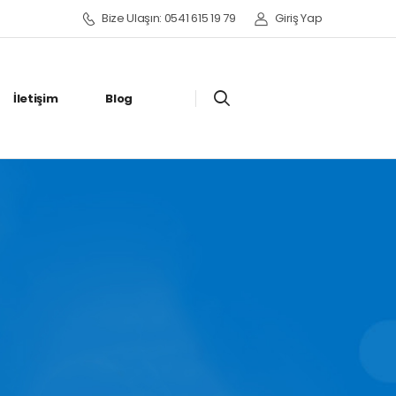
Bize Ulaşın: 0541 615 19 79
Giriş Yap
İletişim
Blog