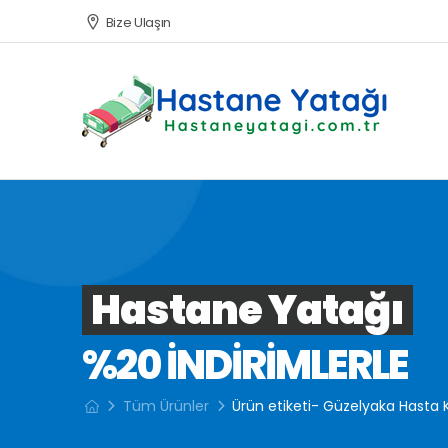
Bize Ulaşın
Hastane Yatağı
%20 INDIRIMLERLE
Tüm Ürünler
Ürün etiketi- Güzelyaka Hasta 