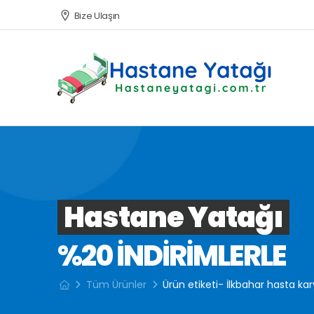
Bize Ulaşın
Hastane Yatağı
%20 INDIRIMLERLE
Tüm Ürünler
Ürün etiketi- İlkbahar hasta kar