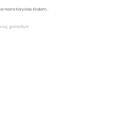
İlkbahar Hasta Karyolası Kiralama Satış Fiyatları
onuç gösteriliyor