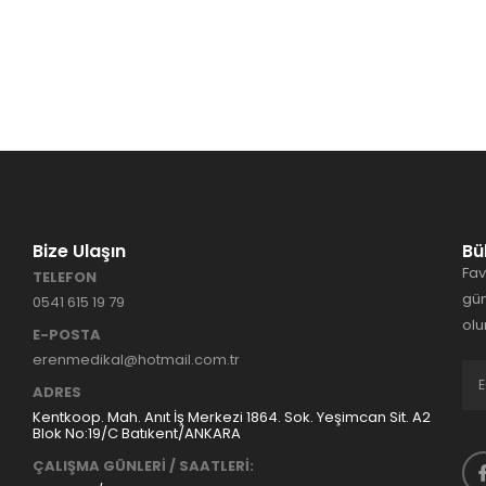
Bize Ulaşın
Bü
Fav
TELEFON
gün
0541 615 19 79
olu
E-POSTA
erenmedikal@hotmail.com.tr
ADRES
Kentkoop. Mah. Anıt İş Merkezi 1864. Sok. Yeşimcan Sit. A2
Blok No:19/C Batıkent/ANKARA
ÇALIŞMA GÜNLERİ / SAATLERİ: