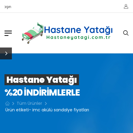
Ulaşın
Hastane Yatağı
%20 INDIRIMLERLE
Tüm Ürünler
Ürün etiketi- imc akülü sandalye fiyatları