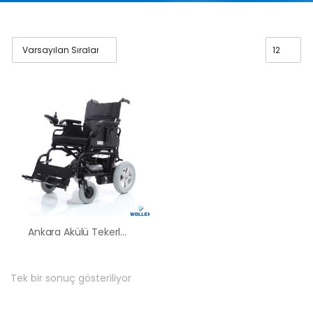
Ankara Akülü Tekerlekli Sandalye Satış Kiralama Fiyatları
Tek bir sonuç gösteriliyor
HK-60 – 2
MOTORLU
ABS