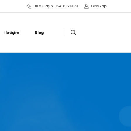
Bize Ulaşın: 0541 615 19 79
Giriş Yap
İletişim
Blog