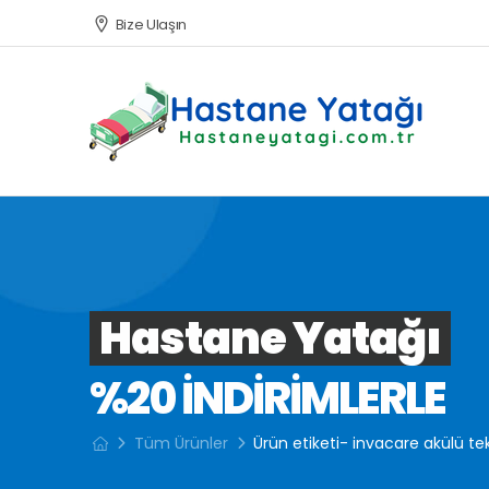
Bize Ulaşın
Hastane Yatağı
%20 INDIRIMLERLE
Tüm Ürünler
Ürün etiketi- invacare akülü te