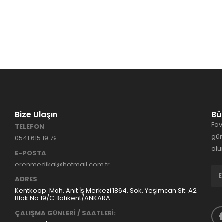
Bize Ulaşın
Bü
Fav
TELEFON
gün
0541 615 19 79
olu
E-POSTA
erenmedikal@hotmail.com.tr
ADRES
Kentkoop. Mah. Anıt İş Merkezi 1864. Sok. Yeşimcan Sit. A2
Blok No:19/C Batıkent/ANKARA
ÇALIŞMA GÜNLERİ / SAATLERİ: