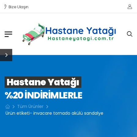
Bize Ulaşın
Hastane Yatağı
%20 INDIRIMLERLE
Tüm Ürünler
Ürün etiketi- invacare tornado akülü sandalye