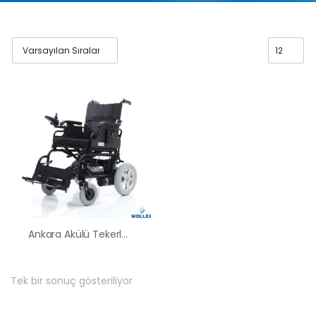
Ankara Akülü Tekerlekli Sandalye Satış Kiralama Fiyatları
Tek bir sonuç gösteriliyor
HK-60 – 2
MOTORLU
ABS