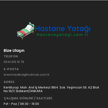
HASTANE
TİPİ
HASTA
KARYOLASI
ANKARA
HASTA
HK-70 – 3
KARYOLASI
MOTORLU
KİRALAMA
ABS
VE SATIŞ
HASTA
KARYOLASI
Bize Ulaşın
ANKARA
TELEFON
HASTA
0541 615 19 79
KARYOLASI
KİRALAMA
E-POSTA
TAK Boru
ANKARA
erenmedikal@hotmail.com.tr
Tipi Havalı
HASTA
Yatak
KARYOLASI
ADRES
Ankara
SATIŞ
Kentkoop. Mah. Anıt İş Merkezi 1864. Sok. Yeşimcan Sit. A2 Blok
Hasta
No:19/C Batıkent/ANKARA
Yatağı
ÇALIŞMA GÜNLERİ / SAATLERİ:
Pzt - Paz / 08:30 - 19:00