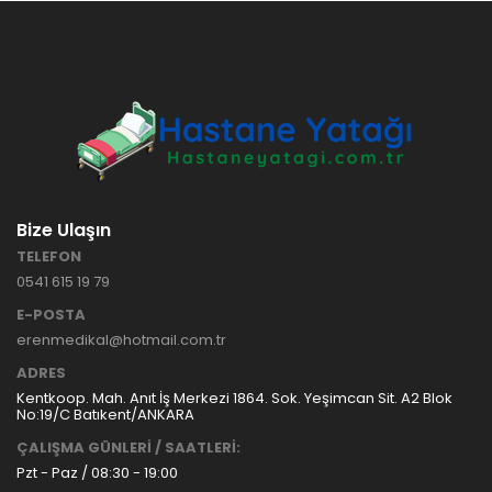
HASTANE
TİPİ
HASTA
KARYOLASI
ANKARA
HASTA
HK-70 – 3
KARYOLASI
MOTORLU
KİRALAMA
ABS
VE SATIŞ
HASTA
KARYOLASI
Bize Ulaşın
ANKARA
TELEFON
HASTA
0541 615 19 79
KARYOLASI
KİRALAMA
E-POSTA
TAK Boru
ANKARA
erenmedikal@hotmail.com.tr
Tipi Havalı
HASTA
Yatak
KARYOLASI
ADRES
Ankara
SATIŞ
Kentkoop. Mah. Anıt İş Merkezi 1864. Sok. Yeşimcan Sit. A2 Blok
Hasta
No:19/C Batıkent/ANKARA
Yatağı
ÇALIŞMA GÜNLERİ / SAATLERİ:
Pzt - Paz / 08:30 - 19:00