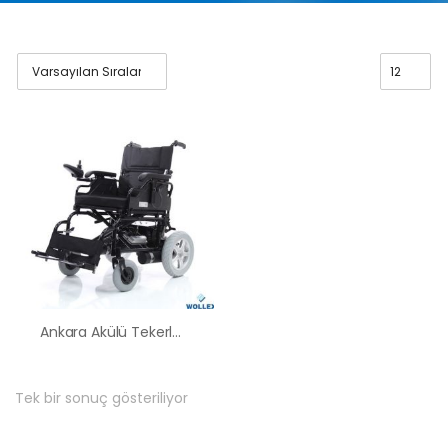
Ankara Akülü Tekerlekli Sandalye Satış Kiralama Fiyatları
Tek bir sonuç gösteriliyor
HK-60 – 2
MOTORLU
ABS