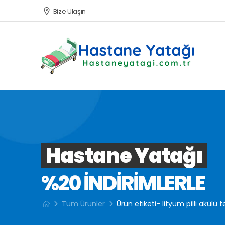
Bize Ulaşın
Hastane Yatağı
%20 INDIRIMLERLE
Tüm Ürünler
Ürün etiketi- lityum pilli akülü 