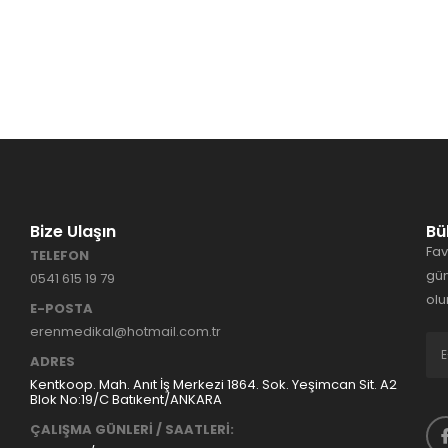
Bize Ulaşın
Bü
Fav
TELEFON
gün
0541 615 19 79
olu
E-POSTA
erenmedikal@hotmail.com.tr
ADRES
Kentkoop. Mah. Anıt İş Merkezi 1864. Sok. Yeşimcan Sit. A2
Blok No:19/C Batıkent/ANKARA
ÇALIŞMA GÜNLERİ / SAATLERİ: