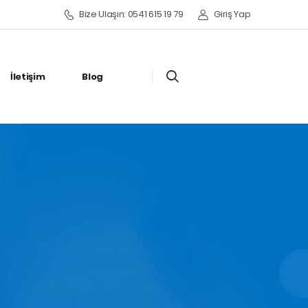
Bize Ulaşın: 0541 615 19 79
Giriş Yap
İletişim
Blog