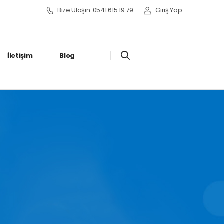
Bize Ulaşın: 0541 615 19 79
Giriş Yap
İletişim
Blog