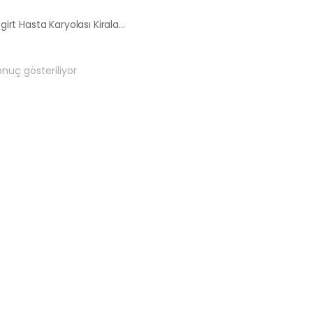
Malazgirt Hasta Karyolası Kiralama Satış Fiyatları
onuç gösteriliyor