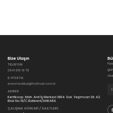
Bize Ulaşın
Bü
Fav
TELEFON
gün
0541 615 19 79
olu
E-POSTA
erenmedikal@hotmail.com.tr
ADRES
Kentkoop. Mah. Anıt İş Merkezi 1864. Sok. Yeşimcan Sit. A2
Blok No:19/C Batıkent/ANKARA
ÇALIŞMA GÜNLERİ / SAATLERİ: