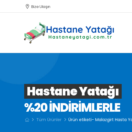
Bize Ulaşın
Hastane Yatağı
%20 INDIRIMLERLE
Tüm Ürünler
Ürün etiketi- Malazgirt Hasta Y