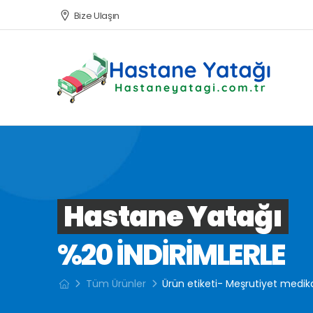
Bize Ulaşın
Hastane Yatağı
%20 INDIRIMLERLE
Tüm Ürünler
Ürün etiketi- Meşrutiyet medik