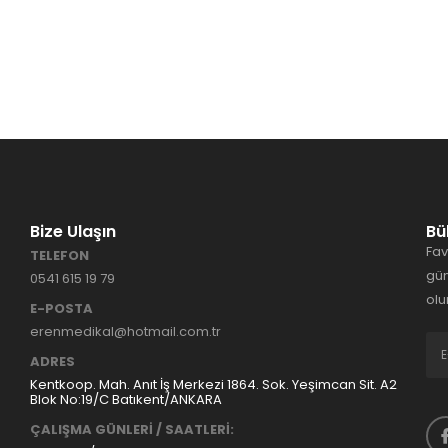
Bize Ulaşın
Bü
Fav
TELEFON
gün
0541 615 19 79
olu
E-POSTA
erenmedikal@hotmail.com.tr
ADRES
Kentkoop. Mah. Anıt İş Merkezi 1864. Sok. Yeşimcan Sit. A2
Blok No:19/C Batıkent/ANKARA
ÇALIŞMA GÜNLERİ / SAATLERİ: