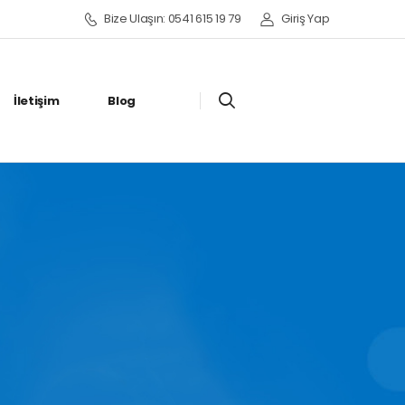
Bize Ulaşın: 0541 615 19 79
Giriş Yap
İletişim
Blog