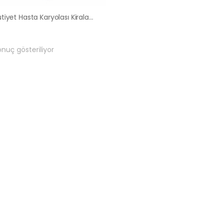
Meşrutiyet Hasta Karyolası Kiralama Satış Fiyatları
onuç gösteriliyor